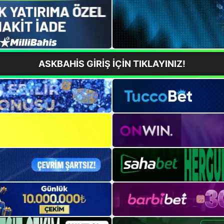
ASKBAHİS GİRİŞ İÇİN TIKLAYINIZ!