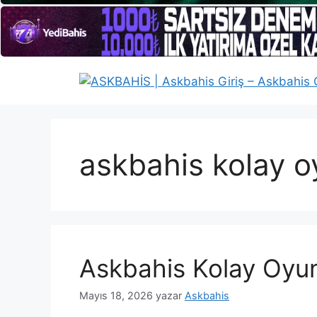
İçeriğe
atla
askbahis kolay o
Askbahis Kolay Oyun
Mayıs 18, 2026
yazar
Askbahis