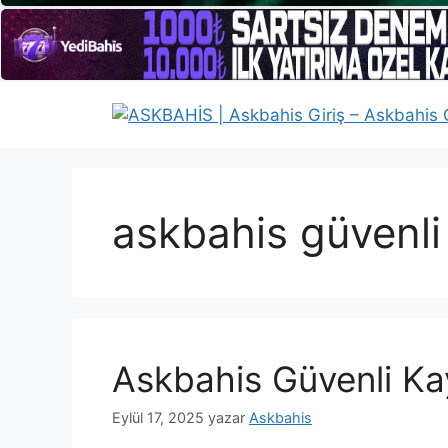
İçeriğe
atla
askbahis güvenli
Askbahis Güvenli Ka
Eylül 17, 2025
yazar
Askbahis