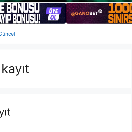
 kayıt
yıt