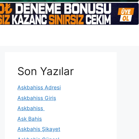
Son Yazılar
Askbahiss Adresi
Askbahiss Giriş
Askbahiss
Ask Bahis
Askbahis Şikayet