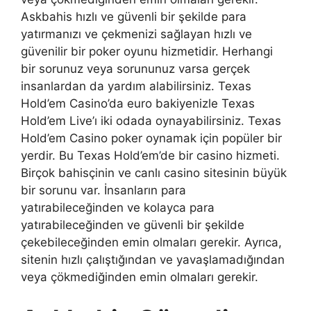
Askbahis hızlı ve güvenli bir şekilde para
yatırmanızı ve çekmenizi sağlayan hızlı ve
güvenilir bir poker oyunu hizmetidir. Herhangi
bir sorunuz veya sorununuz varsa gerçek
insanlardan da yardım alabilirsiniz. Texas
Hold’em Casino’da euro bakiyenizle Texas
Hold’em Live’ı iki odada oynayabilirsiniz. Texas
Hold’em Casino poker oynamak için popüler bir
yerdir. Bu Texas Hold’em’de bir casino hizmeti.
Birçok bahisçinin ve canlı casino sitesinin büyük
bir sorunu var. İnsanların para
yatırabileceğinden ve kolayca para
yatırabileceğinden ve güvenli bir şekilde
çekebileceğinden emin olmaları gerekir. Ayrıca,
sitenin hızlı çalıştığından ve yavaşlamadığından
veya çökmediğinden emin olmaları gerekir.