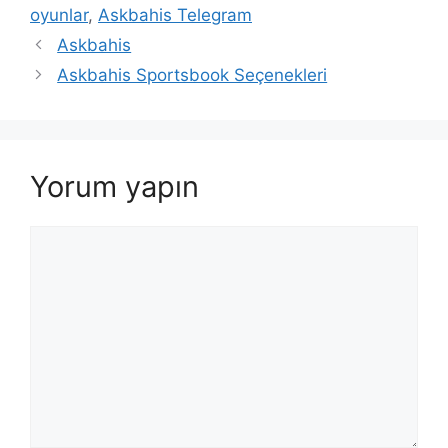
oyunlar
,
Askbahis Telegram
Askbahis
Askbahis Sportsbook Seçenekleri
Yorum yapın
Yorum