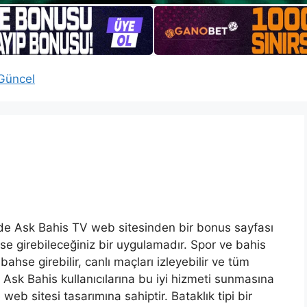
izde Ask Bahis TV web sitesinden bir bonus sayfası
se girebileceğiniz bir uygulamadır. Spor ve bahis
ahse girebilir, canlı maçları izleyebilir ve tüm
z. Ask Bahis kullanıcılarına bu iyi hizmeti sunmasına
 web sitesi tasarımına sahiptir. Bataklık tipi bir