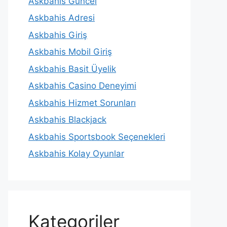
Askbahis Güncel
Askbahis Adresi
Askbahis Giriş
Askbahis Mobil Giriş
Askbahis Basit Üyelik
Askbahis Casino Deneyimi
Askbahis Hizmet Sorunları
Askbahis Blackjack
Askbahis Sportsbook Seçenekleri
Askbahis Kolay Oyunlar
Kategoriler