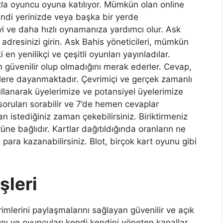
zla oyuncu oyuna katılıyor. Mümkün olan online
endi yerinizde veya başka bir yerde
iyi ve daha hızlı oynamanıza yardımcı olur. Ask
 adresinizi girin. Ask Bahis yöneticileri, mümkün
en yenilikçi ve çeşitli oyunları yayınladılar.
ın güvenilir olup olmadığını merak ederler. Cevap,
elere dayanmaktadır. Çevrimiçi ve gerçek zamanlı
llanarak üyelerimize ve potansiyel üyelerimize
soruları sorabilir ve 7’de hemen cevaplar
dan istediğiniz zaman çekebilirsiniz. Biriktirmeniz
ne bağlıdır. Kartlar dağıtıldığında oranların ne
ara kazanabilirsiniz. Blot, birçok kart oyunu gibi
şleri
irimlerini paylaşmalarını sağlayan güvenilir ve açık
ını ve oyuncuları kendi kendini yöneten kanallar