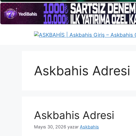
İçeriğe
atla
Askbahis Adresi
Askbahis Adresi
Mayıs 30, 2026
yazar
Askbahis