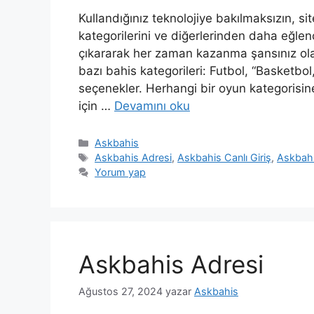
Kullandığınız teknolojiye bakılmaksızın, s
kategorilerini ve diğerlerinden daha eğlenc
çıkararak her zaman kazanma şansınız ol
bazı bahis kategorileri: Futbol, “Basketbol
seçenekler. Herhangi bir oyun kategorisin
için …
Devamını oku
Kategoriler
Askbahis
Etiketler
Askbahis Adresi
,
Askbahis Canlı Giriş
,
Askbahi
Yorum yap
Askbahis Adresi
Ağustos 27, 2024
yazar
Askbahis