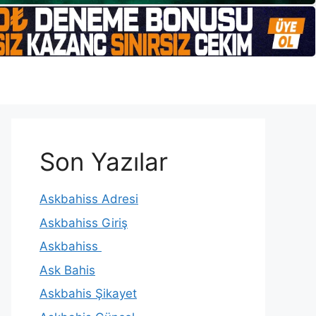
Son Yazılar
Askbahiss Adresi
Askbahiss Giriş
Askbahiss
Ask Bahis
Askbahis Şikayet