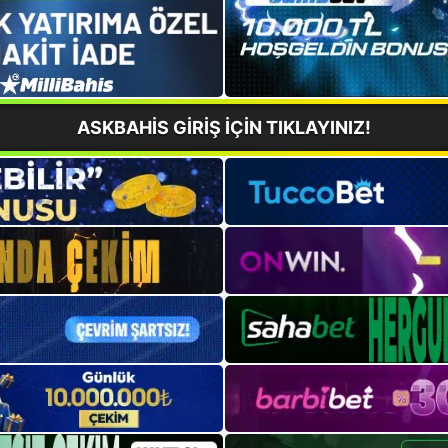
ASKBAHİS GİRİŞ İÇİN TIKLAYINIZ!