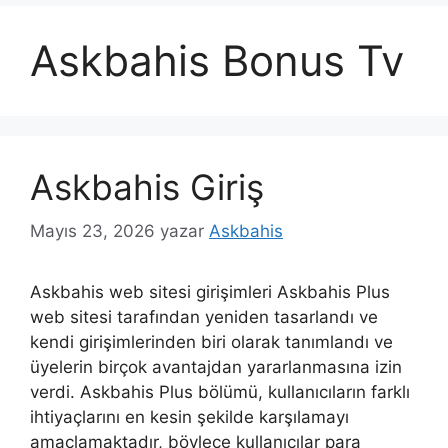
Askbahis Bonus Tv
Askbahis Giriş
Mayıs 23, 2026
yazar
Askbahis
Askbahis web sitesi girişimleri Askbahis Plus
web sitesi tarafından yeniden tasarlandı ve
kendi girişimlerinden biri olarak tanımlandı ve
üyelerin birçok avantajdan yararlanmasına izin
verdi. Askbahis Plus bölümü, kullanıcıların farklı
ihtiyaçlarını en kesin şekilde karşılamayı
amaçlamaktadır, böylece kullanıcılar para