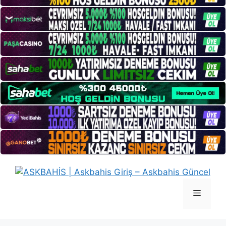
İçeriğe
atla
Menü