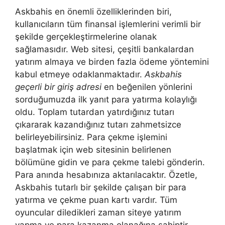
Askbahis en önemli özelliklerinden biri,
kullanıcıların tüm finansal işlemlerini verimli bir
şekilde gerçekleştirmelerine olanak
sağlamasıdır. Web sitesi, çeşitli bankalardan
yatırım almaya ve birden fazla ödeme yöntemini
kabul etmeye odaklanmaktadır.
Askbahis
geçerli bir giriş adresi
en beğenilen yönlerini
sorduğumuzda ilk yanıt para yatırma kolaylığı
oldu. Toplam tutardan yatırdığınız tutarı
çıkararak kazandığınız tutarı zahmetsizce
belirleyebilirsiniz. Para çekme işlemini
başlatmak için web sitesinin belirlenen
bölümüne gidin ve para çekme talebi gönderin.
Para anında hesabınıza aktarılacaktır. Özetle,
Askbahis tutarlı bir şekilde çalışan bir para
yatırma ve çekme puan kartı vardır. Tüm
oyuncular diledikleri zaman siteye yatırım