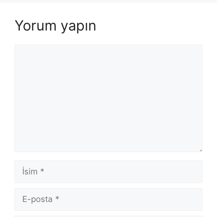
Yorum yapın
Yorum
İsim
E-
posta