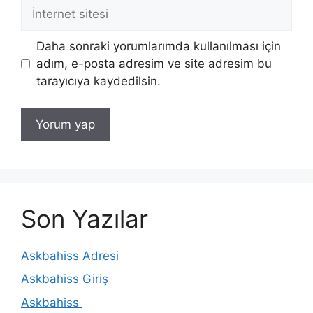
İnternet
sitesi
Daha sonraki yorumlarımda kullanılması için
adım, e-posta adresim ve site adresim bu
tarayıcıya kaydedilsin.
Son Yazılar
Askbahiss Adresi
Askbahiss Giriş
Askbahiss