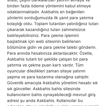
birden fazla ödeme yöntemini kabul etmeye
odaklanmaktadır. Askbahis en beğenilen
yönlerini sorduğumuzda ilk yanıt para yatırma
kolaylığı oldu. Toplam tutardan yatırdığınız tutarı
çıkararak kazandığınız tutarı zahmetsizce
belirleyebilirsiniz. Para çekme işlemini
başlatmak için web sitesinin belirlenen
bölümüne gidin ve para çekme talebi gönderin.
Para anında hesabınıza aktarılacaktır. Özetle,
Askbahis tutarlı bir şekilde çalışan bir para
yatırma ve çekme puan kartı vardır. Tüm
oyuncular diledikleri zaman siteye yatırım
yapma ve para kazanma olanağına sahiptir.
Güvenlik amacıyla Askbahis yönetimi hesabı sık
sık günceller. Askbahis bahis sitesinde
kullanıcıların bahis oynayabileceği mevcut giriş
adresi şu anda Askbahis. Kullanıcılar bu