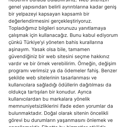
genel yapısından belirli ayrıntılarına kadar geniş
bir yelpazeyi kapsayan kapsamlı bir
değerlendirmesini gerçekleştiriyoruz.
Topladığımız bilgileri sorunuzu yanıtlamaya
çalışmak için kullanacağız. Bunu kabul ediyorum
çünkü Türkiye’yi yöneten bahis kurallarına
aşinayım. Yasak olsa bile, tamamen
güvendiğiniz bir web sitesini seçme hakkınız
vardır ve bir örnek verebilirim. Örneğin, değişim
programı verimsiz ya da ödemeler fahiş. Benzer
şekilde web sitelerinin tasarlanması ve
kullanıcılara sağladığı ödüllerin dağıtılması da
oldukça tartışılan bir konudur. Ayrıca
kullanıcılardan bu markalara yönelik
memnuniyetsizliklerini ifade eden yorumlar da
bulunmaktadır. Doğal olarak sitenin öncelikli
görevi bu durumların yaşanmasını önlemek ve