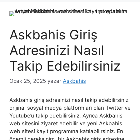
Askbahis Giriş
Adresinizi Nasıl
Takip Edebilirsiniz
Ocak 25, 2025
yazar
Askbahis
Askbahis giriş adresinizi nasıl takip edebilirsiniz
orijinal sosyal medya platformları olan Twitter ve
Youtube’u takip edebilirsiniz. Ayrıca Askbahis
web sitesini ziyaret edebilir ve yeni Askbahis
web sitesi kayıt programına katılabilirsiniz. En
önemli gereksinim, bir Askbahis giriş adresine