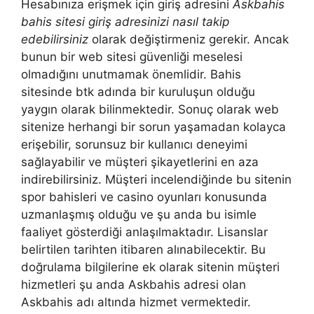
Hesabınıza erişmek için giriş adresini
Askbahis
bahis sitesi giriş adresinizi nasıl takip
edebilirsiniz
olarak değiştirmeniz gerekir. Ancak
bunun bir web sitesi güvenliği meselesi
olmadığını unutmamak önemlidir. Bahis
sitesinde btk adında bir kuruluşun olduğu
yaygın olarak bilinmektedir. Sonuç olarak web
sitenize herhangi bir sorun yaşamadan kolayca
erişebilir, sorunsuz bir kullanıcı deneyimi
sağlayabilir ve müşteri şikayetlerini en aza
indirebilirsiniz. Müşteri incelendiğinde bu sitenin
spor bahisleri ve casino oyunları konusunda
uzmanlaşmış olduğu ve şu anda bu isimle
faaliyet gösterdiği anlaşılmaktadır. Lisanslar
belirtilen tarihten itibaren alınabilecektir. Bu
doğrulama bilgilerine ek olarak sitenin müşteri
hizmetleri şu anda Askbahis adresi olan
Askbahis adı altında hizmet vermektedir.