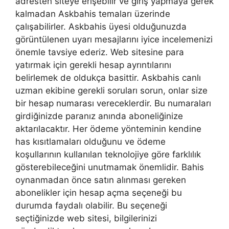
adresten siteye erişebilir ve giriş yapmaya gerek
kalmadan Askbahis temaları üzerinde
çalışabilirler. Askbahis üyesi olduğunuzda
görüntülenen uyarı mesajlarını iyice incelemenizi
önemle tavsiye ederiz. Web sitesine para
yatırmak için gerekli hesap ayrıntılarını
belirlemek de oldukça basittir. Askbahis canlı
uzman ekibine gerekli soruları sorun, onlar size
bir hesap numarası vereceklerdir. Bu numaraları
girdiğinizde paranız anında aboneliğinize
aktarılacaktır. Her ödeme yönteminin kendine
has kısıtlamaları olduğunu ve ödeme
koşullarının kullanılan teknolojiye göre farklılık
gösterebileceğini unutmamak önemlidir. Bahis
oynanmadan önce satın alınması gereken
abonelikler için hesap açma seçeneği bu
durumda faydalı olabilir. Bu seçeneği
seçtiğinizde web sitesi, bilgilerinizi