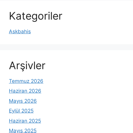
Kategoriler
Askbahis
Arşivler
Temmuz 2026
Haziran 2026
Mayıs 2026
Eylül 2025
Haziran 2025
Mayıs 2025