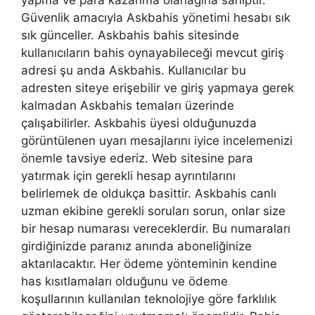
yapma ve para kazanma olanağına sahiptir.
Güvenlik amacıyla Askbahis yönetimi hesabı sık
sık günceller. Askbahis bahis sitesinde
kullanıcıların bahis oynayabileceği mevcut giriş
adresi şu anda Askbahis. Kullanıcılar bu
adresten siteye erişebilir ve giriş yapmaya gerek
kalmadan Askbahis temaları üzerinde
çalışabilirler. Askbahis üyesi olduğunuzda
görüntülenen uyarı mesajlarını iyice incelemenizi
önemle tavsiye ederiz. Web sitesine para
yatırmak için gerekli hesap ayrıntılarını
belirlemek de oldukça basittir. Askbahis canlı
uzman ekibine gerekli soruları sorun, onlar size
bir hesap numarası vereceklerdir. Bu numaraları
girdiğinizde paranız anında aboneliğinize
aktarılacaktır. Her ödeme yönteminin kendine
has kısıtlamaları olduğunu ve ödeme
koşullarının kullanılan teknolojiye göre farklılık